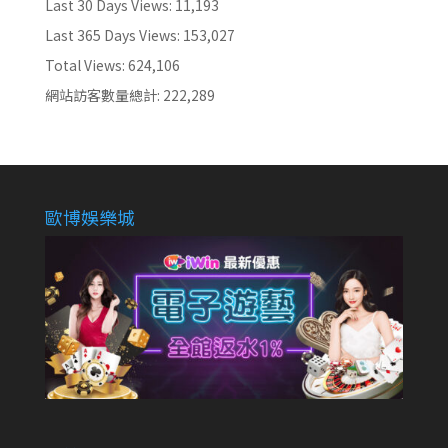
Last 30 Days Views:
11,193
Last 365 Days Views:
153,027
Total Views:
624,106
網站訪客數量總計:
222,289
歐博娛樂城