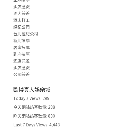
酒店應徵
酒店兼差
酒店打工
經紀公司
台北經紀公司
新北按摩
居家按摩
到府按摩
酒店兼差
酒店應徵
公關兼差
歐博真人娛樂城
Today's Views:
299
今天網站訪客數量:
288
昨天網站訪客數量:
830
Last 7 Days Views:
4,443