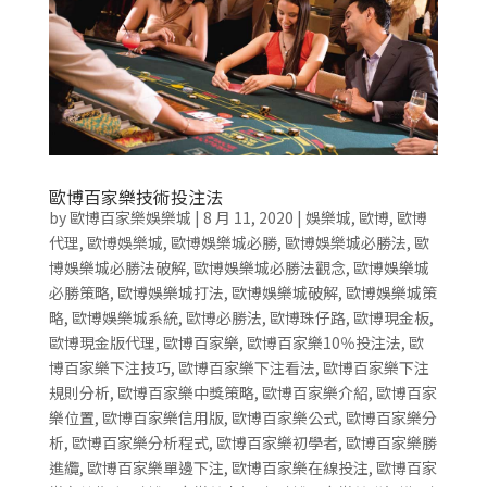
歐博百家樂技術投注法
by
歐博百家樂娛樂城
|
8 月 11, 2020
|
娛樂城
,
歐博
,
歐博
代理
,
歐博娛樂城
,
歐博娛樂城必勝
,
歐博娛樂城必勝法
,
歐
博娛樂城必勝法破解
,
歐博娛樂城必勝法觀念
,
歐博娛樂城
必勝策略
,
歐博娛樂城打法
,
歐博娛樂城破解
,
歐博娛樂城策
略
,
歐博娛樂城系統
,
歐博必勝法
,
歐博珠仔路
,
歐博現金板
,
歐博現金版代理
,
歐博百家樂
,
歐博百家樂10％投注法
,
歐
博百家樂下注技巧
,
歐博百家樂下注看法
,
歐博百家樂下注
規則分析
,
歐博百家樂中獎策略
,
歐博百家樂介紹
,
歐博百家
樂位置
,
歐博百家樂信用版
,
歐博百家樂公式
,
歐博百家樂分
析
,
歐博百家樂分析程式
,
歐博百家樂初學者
,
歐博百家樂勝
進纜
,
歐博百家樂單邊下注
,
歐博百家樂在線投注
,
歐博百家