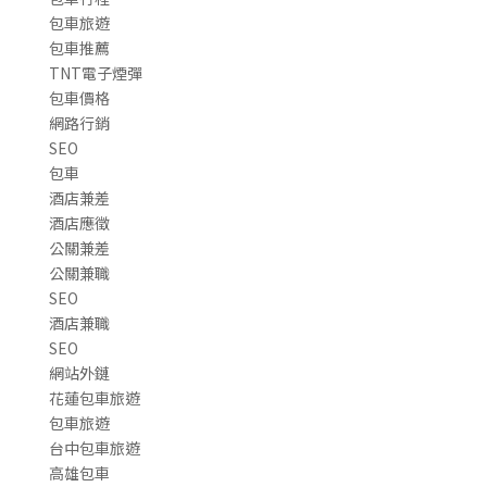
包車旅遊
包車推薦
TNT電子煙彈
包車價格
網路行銷
SEO
包車
酒店兼差
酒店應徵
公關兼差
公關兼職
SEO
酒店兼職
SEO
網站外鏈
花蓮包車旅遊
包車旅遊
台中包車旅遊
高雄包車