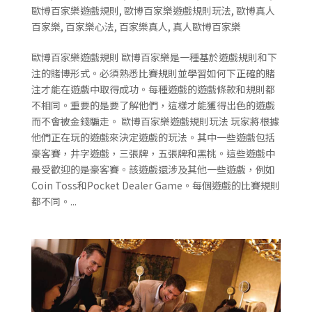
歐博百家樂遊戲規則
,
歐博百家樂遊戲規則玩法
,
歐博真人
百家樂
,
百家樂心法
,
百家樂真人
,
真人歐博百家樂
歐博百家樂遊戲規則 歐博百家樂是一種基於遊戲規則和下
注的賭博形式。必須熟悉比賽規則並學習如何下正確的賭
注才能在遊戲中取得成功。每種遊戲的遊戲條款和規則都
不相同。重要的是要了解他們，這樣才能獲得出色的遊戲
而不會被金錢騙走。 歐博百家樂遊戲規則玩法 玩家將根據
他們正在玩的遊戲來決定遊戲的玩法。其中一些遊戲包括
豪客賽，井字遊戲，三張牌，五張牌和黑桃。這些遊戲中
最受歡迎的是豪客賽。該遊戲還涉及其他一些遊戲，例如
Coin Toss和Pocket Dealer Game。每個遊戲的比賽規則
都不同。...