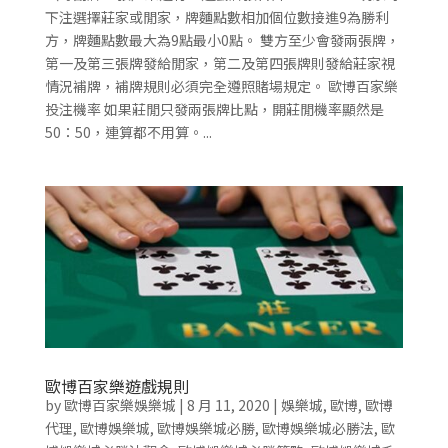
下注選擇莊家或閒家，牌麵點數相加個位數接進9為勝利
方，牌麵點數最大為9點最小0點。 雙方至少會發兩張牌，
第一及第三張牌發給閒家，第二及第四張牌則發給莊家視
情況補牌，補牌規則必須完全遵照賭場規定。 歐博百家樂
投注機率 如果莊閒只發兩張牌比點，開莊閒機率顯然是
50：50，連算都不用算。...
歐博百家樂遊戲規則
by
歐博百家樂娛樂城
|
8 月 11, 2020
|
娛樂城
,
歐博
,
歐博
代理
,
歐博娛樂城
,
歐博娛樂城必勝
,
歐博娛樂城必勝法
,
歐