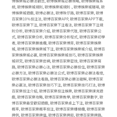
博娛樂城必勝法觀念
,
歐博娛樂城必勝策略
,
歐博娛樂城系
統
,
歐博娛樂城規則
,
歐博娛樂城規則 .
,
歐博娛樂城賭場
,
歐
博娛樂城遊戲
,
歐博必勝法
,
歐博珠仔路
,
歐博百家樂
,
歐博
百家樂10％投注法
,
歐博百家樂APP
,
歐博百家樂APP下載
,
歐博百家樂下注
,
歐博百家樂下注看法
,
歐博百家樂下注規
則分析
,
歐博百家樂介紹
,
歐博百家樂代理
,
歐博百家樂公
式
,
歐博百家樂分析
,
歐博百家樂分析程式
,
歐博百家樂初學
者
,
歐博百家樂勝進纜
,
歐博百家樂博弈
,
歐博百家樂娛樂
城
,
歐博百家樂娛樂城下注
,
歐博百家樂娛樂城介紹
,
歐博百
家樂娛樂城必贏
,
歐博百家樂娛樂城技巧
,
歐博百家樂娛樂
城研究
,
歐博百家樂官網
,
歐博百家樂密技
,
歐博百家樂寫
路
,
歐博百家樂必勝心法
,
歐博百家樂必勝投住
,
歐博百家樂
必勝方法
,
歐博百家樂必勝法公式
,
歐博百家樂必勝法看燈
,
歐博百家樂必勝法看路
,
歐博百家樂必勝法破解
,
歐博百家
樂必贏法
,
歐博百家樂技巧下注
,
歐博百家樂技巧打法
,
歐博
百家樂投注介紹
,
歐博百家樂投注娛樂
,
歐博百家樂撲克遊
戲
,
歐博百家樂攻略
,
歐博百家樂教學
,
歐博百家樂數字
,
歐
博百家樂最受歡迎遊戲
,
歐博百家樂桌上下注
,
歐博百家樂
概率
,
歐博百家樂概率投注
,
歐博百家樂樓梯纜
,
歐博百家樂
牌例
,
歐博百家樂牌值
,
歐博百家樂牌局
,
歐博百家樂牌路
,