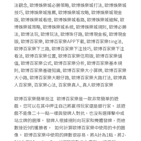
法觀念
,
歐博娛樂城必勝策略
,
歐博娛樂城打法
,
歐博娛樂城
技巧
,
歐博娛樂城推薦
,
歐博娛樂城攻略
,
歐博娛樂城現金
版
,
歐博娛樂城看燈
,
歐博娛樂城看路
,
歐博娛樂城破解
,
歐
博娛樂城策略
,
歐博娛樂城系統
,
歐博娛樂城規則
,
歐博必勝
法
,
歐博法玩
,
歐博玩法
,
歐博珠仔路
,
歐博現金板
,
歐博現金
版
,
歐博百家樂
,
歐博百家樂APP下載
,
歐博百家樂ting法
,
歐博百家樂下三路
,
歐博百家樂下注技巧
,
歐博百家樂下注
看法
,
歐博百家樂位置
,
歐博百家樂信用版
,
歐博百家樂儲
值
,
歐博百家樂公式
,
歐博百家樂分析
,
歐博百家樂基本規
則
,
歐博百家樂基礎知識
,
歐博百家樂大小算牌
,
歐博百家樂
大小路
,
歐博百家樂大眼仔路
,
歐博百家樂大路打法
,
歐博真
人百家樂
,
百家樂心法
,
百家樂真人
,
真人歐博百家樂
歐博百家樂簡單投注 歐博百家樂是一款非常簡單的遊
戲，您可以在其中押注自己將贏得玩家還是銀行家。 該遊
戲不能像二十一點一樣與發牌人對抗，也沒有選擇擊中或
站立牌的選擇。 發牌人根據規則向玩家和掩體發牌，而總
數接近9的獲勝者。 如何計算歐博百家樂中使用的卡的圖
像。 歐博百家樂中使用的牌數很容易，將A計為1點，將2-