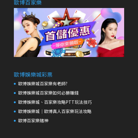
歐博百家樂
歐博娛樂城彩票
歐博娛樂城百家樂有老師?
歐博娛樂城百家樂如何必勝賺錢
歐博娛樂城、百家樂攻略PTT玩法技巧
歐博娛樂城│歐博真人百家樂玩法攻略
歐博百家樂賭神