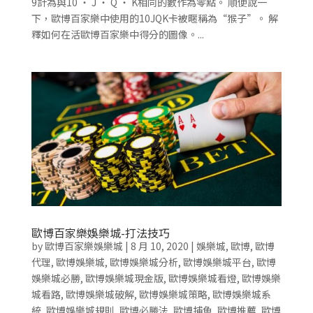
9計為與10 ・ J ・ Q ・ K相同的數作為零點。 順便說一
下，歐博百家樂中使用的10JQK卡被暱稱為“猴子”。 解
釋如何在活歐博百家樂中得分的圖像。...
歐博百家樂娛樂城-打法技巧
by
歐博百家樂娛樂城
|
8 月 10, 2020
|
娛樂城
,
歐博
,
歐博
代理
,
歐博娛樂城
,
歐博娛樂城分析
,
歐博娛樂城平台
,
歐博
娛樂城必勝
,
歐博娛樂城現金版
,
歐博娛樂城看燈
,
歐博娛樂
城看路
,
歐博娛樂城破解
,
歐博娛樂城策略
,
歐博娛樂城系
統
,
歐博娛樂城規則
,
歐博必勝法
,
歐博捕魚
,
歐博推薦
,
歐博