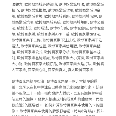
法觀念
,
歐博娛樂城必勝策略
,
歐博娛樂城打法
,
歐博娛樂城
技巧
,
歐博娛樂城推薦
,
歐博娛樂城攻略
,
歐博娛樂城現金
版
,
歐博娛樂城看燈
,
歐博娛樂城看路
,
歐博娛樂城破解
,
歐
博娛樂城策略
,
歐博娛樂城系統
,
歐博娛樂城規則
,
歐博必勝
法
,
歐博法玩
,
歐博玩法
,
歐博珠仔路
,
歐博現金板
,
歐博現金
版
,
歐博百家樂
,
歐博百家樂APP下載
,
歐博百家樂ting法
,
歐博百家樂下三路
,
歐博百家樂下注技巧
,
歐博百家樂下注
看法
,
歐博百家樂位置
,
歐博百家樂信用版
,
歐博百家樂儲
值
,
歐博百家樂公式
,
歐博百家樂分析
,
歐博百家樂基本規
則
,
歐博百家樂基礎知識
,
歐博百家樂大小算牌
,
歐博百家樂
大小路
,
歐博百家樂大眼仔路
,
歐博百家樂大路打法
,
歐博真
人百家樂
,
百家樂心法
,
百家樂真人
,
真人歐博百家樂
歐博百家樂簡單投注 歐博百家樂是一款非常簡單的遊
戲，您可以在其中押注自己將贏得玩家還是銀行家。 該遊
戲不能像二十一點一樣與發牌人對抗，也沒有選擇擊中或
站立牌的選擇。 發牌人根據規則向玩家和掩體發牌，而總
數接近9的獲勝者。 如何計算歐博百家樂中使用的卡的圖
像。 歐博百家樂中使用的牌數很容易，將A計為1點，將2-