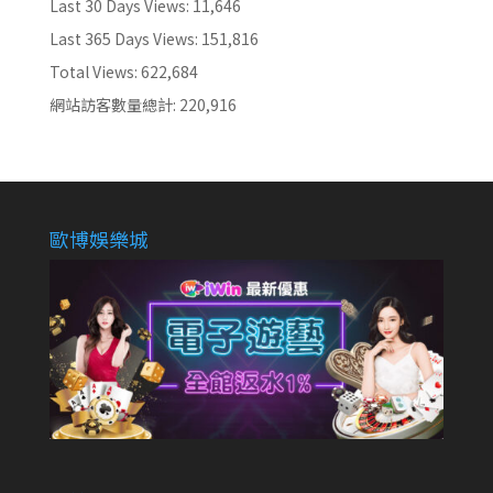
Last 30 Days Views:
11,646
Last 365 Days Views:
151,816
Total Views:
622,684
網站訪客數量總計:
220,916
歐博娛樂城