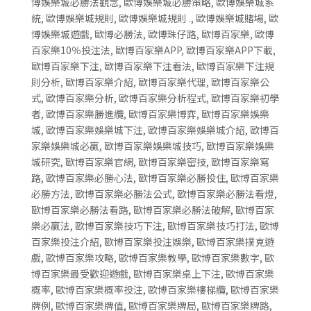
博娛樂城必勝法觀念
,
歐博娛樂城必勝策略
,
歐博娛樂城系
統
,
歐博娛樂城規則
,
歐博娛樂城規則 .
,
歐博娛樂城賭場
,
歐
博娛樂城遊戲
,
歐博必勝法
,
歐博珠仔路
,
歐博百家樂
,
歐博
百家樂10％投注法
,
歐博百家樂APP
,
歐博百家樂APP下載
,
歐博百家樂下注
,
歐博百家樂下注看法
,
歐博百家樂下注規
則分析
,
歐博百家樂介紹
,
歐博百家樂代理
,
歐博百家樂公
式
,
歐博百家樂分析
,
歐博百家樂分析程式
,
歐博百家樂初學
者
,
歐博百家樂勝進纜
,
歐博百家樂博弈
,
歐博百家樂娛樂
城
,
歐博百家樂娛樂城下注
,
歐博百家樂娛樂城介紹
,
歐博百
家樂娛樂城必贏
,
歐博百家樂娛樂城技巧
,
歐博百家樂娛樂
城研究
,
歐博百家樂官網
,
歐博百家樂密技
,
歐博百家樂寫
路
,
歐博百家樂必勝心法
,
歐博百家樂必勝投住
,
歐博百家樂
必勝方法
,
歐博百家樂必勝法公式
,
歐博百家樂必勝法看燈
,
歐博百家樂必勝法看路
,
歐博百家樂必勝法破解
,
歐博百家
樂必贏法
,
歐博百家樂技巧下注
,
歐博百家樂技巧打法
,
歐博
百家樂投注介紹
,
歐博百家樂投注娛樂
,
歐博百家樂撲克遊
戲
,
歐博百家樂攻略
,
歐博百家樂教學
,
歐博百家樂數字
,
歐
博百家樂最受歡迎遊戲
,
歐博百家樂桌上下注
,
歐博百家樂
概率
,
歐博百家樂概率投注
,
歐博百家樂樓梯纜
,
歐博百家樂
牌例
,
歐博百家樂牌值
,
歐博百家樂牌局
,
歐博百家樂牌路
,