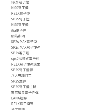
sp2s電子煙
KISS電子煙
RELX電子煙
SP2S電子煙
KISS電子煙
ilia電子煙
網站顧問
SP2s MAX電子煙
SP2s MAX電子煙彈
SP2s電子煙
sps2拋棄式電子菸
RELX電子煙彈糖果
SP2S電子煙彈
八大兼職打工
SP2S煙彈
SP2S電子煙主機
東京魔盒電子煙彈
LANA煙彈
RELX電子煙彈
酒店兼職