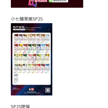
小七糖果屋SP2S
SP2S煙彈