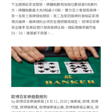
下注選擇莊家或閒家，牌麵點數相加個位數接進9為勝利
方，牌麵點數最大為9點最小0點。 雙方至少會發兩張牌，
第一及第三張牌發給閒家，第二及第四張牌則發給莊家視
情況補牌，補牌規則必須完全遵照賭場規定。 歐博百家樂
投注機率 如果莊閒只發兩張牌比點，開莊閒機率顯然是
50：50，連算都不用算。...
歐博百家樂遊戲規則
by
歐博百家樂娛樂城
|
8 月 11, 2020
|
娛樂城
,
歐博
,
歐博
代理
,
歐博娛樂城
,
歐博娛樂城必勝
,
歐博娛樂城必勝法
,
歐