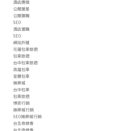
酒店應徵
公關兼差
公關兼職
SEO
酒店兼職
SEO
網站外鏈
花蓮包車旅遊
包車旅遊
台中包車旅遊
高雄包車
宜蘭包車
娛樂城
台中包車
包車旅遊
博弈行銷
娛樂城行銷
SEO娛樂城行銷
台北夜總會
台北夜總會