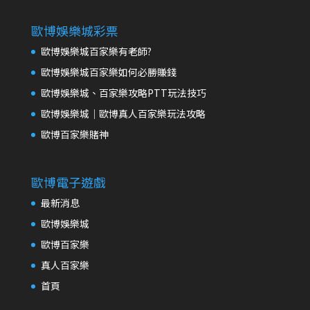
歐博娛樂城彩票
歐博娛樂城百家樂有老師?
歐博娛樂城百家樂如何必勝賺錢
歐博娛樂城、百家樂攻略PTT玩法技巧
歐博娛樂城│歐博真人百家樂玩法攻略
歐博百家樂賭神
歐博電子遊戲
最新消息
歐博娛樂城
歐博百家樂
真人百家樂
首頁