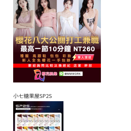
小七糖果屋SP2S