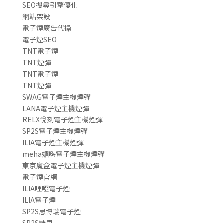
SEO搜尋引擎優化
網站架設
電子煙廣告代操
電子煙SEO
TNT電子煙
TNT煙彈
TNT電子煙
TNT煙彈
SWAG電子煙主機煙彈
LANA電子煙主機煙彈
RELX悅刻電子煙主機煙彈
SP2S電子煙主機煙彈
ILIA電子煙主機煙彈
meha媚嗨電子煙主機煙彈
東京魔盒電子煙主機煙彈
電子煙官網
ILIA哩啞電子煙
ILIA電子煙
SP2S思博瑞電子煙
SP2S糖果