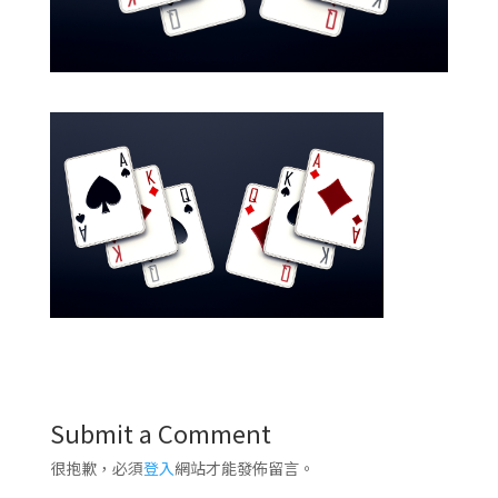
Submit a Comment
很抱歉，必須
登入
網站才能發佈留言。