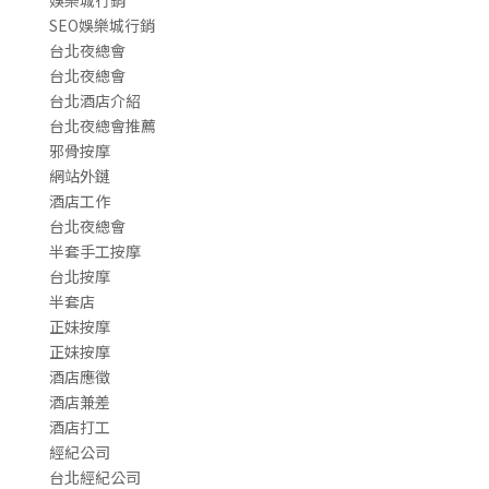
SEO娛樂城行銷
台北夜總會
台北夜總會
台北酒店介紹
台北夜總會推薦
邪骨按摩
網站外鏈
酒店工作
台北夜總會
半套手工按摩
台北按摩
半套店
正妹按摩
正妹按摩
酒店應徵
酒店兼差
酒店打工
經紀公司
台北經紀公司