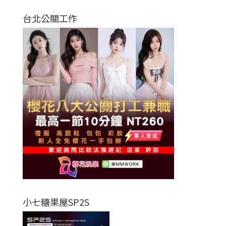
台北公關工作
小七糖果屋SP2S