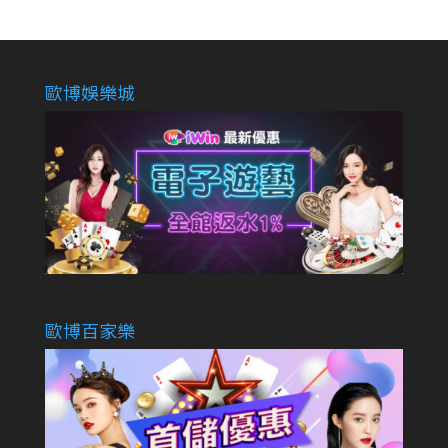
歐博娛樂城
歐博百家樂