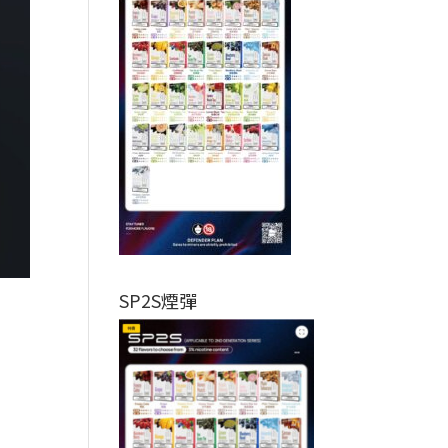
SP2S煙彈