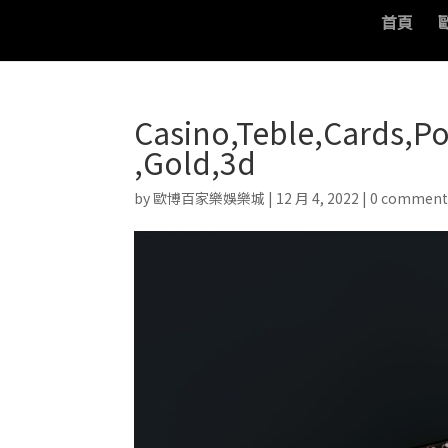
首頁
Casino,Teble,Cards,Po
,Gold,3d
by
歐博百家樂娛樂城
|
12 月 4, 2022
|
0 comment