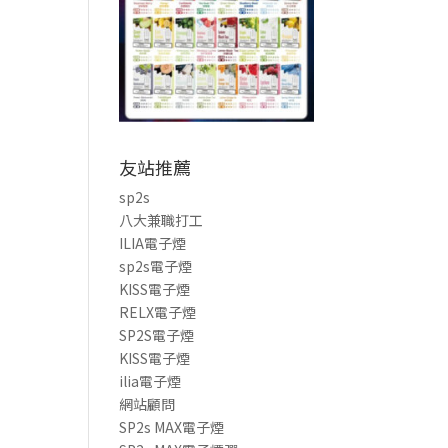
友站推薦
sp2s
八大兼職打工
ILIA電子煙
sp2s電子煙
KISS電子煙
RELX電子煙
SP2S電子煙
KISS電子煙
ilia電子煙
網站顧問
SP2s MAX電子煙