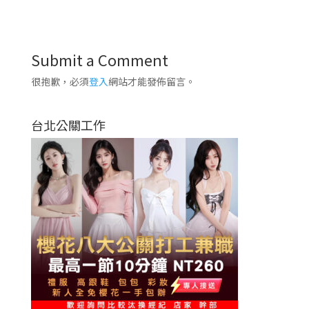
Submit a Comment
很抱歉，必須
登入
網站才能發佈留言。
台北公關工作