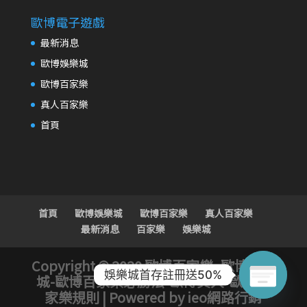
歐博電子遊戲
最新消息
歐博娛樂城
歐博百家樂
真人百家樂
首頁
首頁
歐博娛樂城
歐博百家樂
真人百家樂
最新消息
百家樂
娛樂城
Copyright © 2020 歐博百家樂-
歐博娛樂
娛樂城首存註冊送50%
城
-歐博百家樂必勝法-歐博真人-歐博百
家樂規則 | Powered by
ieo網路行銷