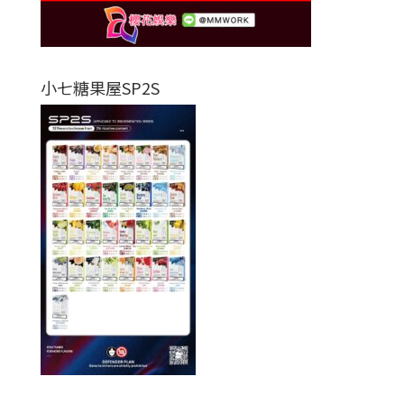
小七糖果屋SP2S