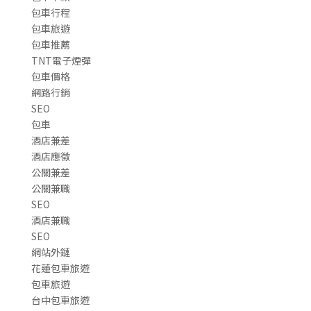
包車行程
包車旅遊
包車推薦
TNT電子煙彈
包車價格
網路行銷
SEO
包車
酒店兼差
酒店應徵
公關兼差
公關兼職
SEO
酒店兼職
SEO
網站外鏈
花蓮包車旅遊
包車旅遊
台中包車旅遊