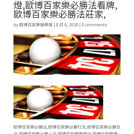
燈,歐博百家樂必勝法看牌,
歐博百家樂必勝法莊家,
by
歐博百家樂娛樂城
|
8 月 4, 2020
|
0 comments
歐博百家樂必勝法,歐博百家樂必勝打法,歐博百家樂必勝玩
法,歐博百家樂必勝心法,歐博百家樂贏錢法,歐博百家樂賺