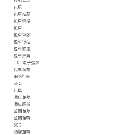
經紀公司
包車
包車推薦
包車價格
包車
包車車款
包車行程
包車旅遊
包車推薦
TNT電子煙彈
包車價格
網路行銷
SEO
包車
酒店兼差
酒店應徵
公關兼差
公關兼職
SEO
酒店兼職