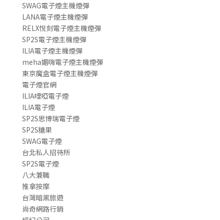
SWAG電子煙主機煙彈
LANA電子煙主機煙彈
RELX悅刻電子煙主機煙彈
SP2S電子煙主機煙彈
ILIA電子煙主機煙彈
meha媚嗨電子煙主機煙彈
東京魔盒電子煙主機煙彈
電子煙官網
ILIA哩啞電子煙
ILIA電子煙
SP2S思博瑞電子煙
SP2S糖果
SWAG電子煙
台北私人招待所
SP2S電子煙
八大兼職
推拿按摩
台灣暗黑旅遊
尚奇網路行銷