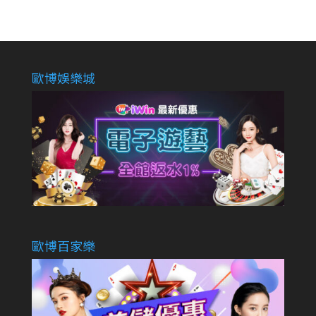
歐博娛樂城
歐博百家樂