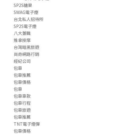
SP2S糖果
SWAG電子煙
台北私人招待所
SP2S電子煙
八大兼職
推拿按摩
台灣暗黑旅遊
尚奇網路行銷
經紀公司
包車
包車推薦
包車價格
包車
包車車款
包車行程
包車旅遊
包車推薦
TNT電子煙彈
包車價格