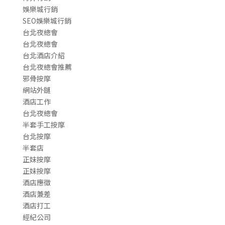
娛樂城行銷
SEO娛樂城行銷
台北夜總會
台北夜總會
台北酒店介紹
台北夜總會推薦
邪骨按摩
網站外鏈
酒店工作
台北夜總會
半套手工按摩
台北按摩
半套店
正妹按摩
正妹按摩
酒店應徵
酒店兼差
酒店打工
經紀公司