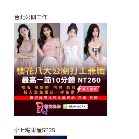
台北公關工作
小七糖果屋SP2S