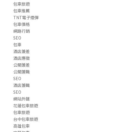
包車旅遊
包車推薦
TNT電子煙彈
包車價格
網路行銷
SEO
包車
酒店兼差
酒店應徵
公關兼差
公關兼職
SEO
酒店兼職
SEO
網站外鏈
花蓮包車旅遊
包車旅遊
台中包車旅遊
高雄包車