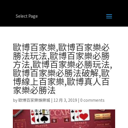
Select Page
歐博百家樂,歐博百家樂必
勝法玩法,歐博百家樂必勝
方法,歐博百家樂必勝玩法,
歐博百家樂必勝法破解,歐
博線上百家樂,歐博真人百
家樂必勝法
by
歐博百家樂娛樂城
|
12 月 3, 2019
|
0 comments