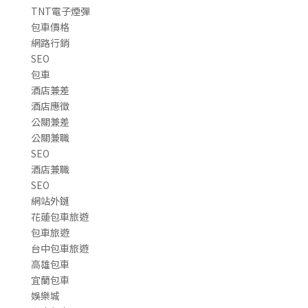
TNT電子煙彈
包車價格
網路行銷
SEO
包車
酒店兼差
酒店應徵
公關兼差
公關兼職
SEO
酒店兼職
SEO
網站外鏈
花蓮包車旅遊
包車旅遊
台中包車旅遊
高雄包車
宜蘭包車
娛樂城