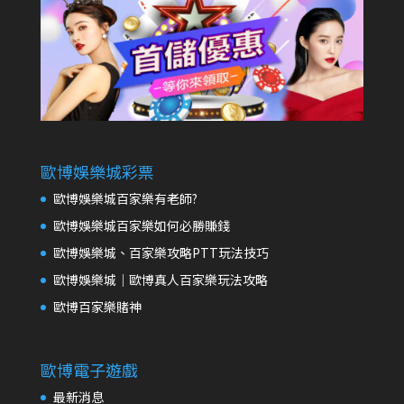
歐博娛樂城彩票
歐博娛樂城百家樂有老師?
歐博娛樂城百家樂如何必勝賺錢
歐博娛樂城、百家樂攻略PTT玩法技巧
歐博娛樂城│歐博真人百家樂玩法攻略
歐博百家樂賭神
歐博電子遊戲
最新消息