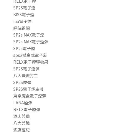
RELX電子煙
SP2S電子煙
KISS電子煙
ilia電子煙
網站顧問
SP2s MAX電子煙
SP2s MAX電子煙彈
SP2s電子煙
sps2拋棄式電子菸
RELX電子煙彈糖果
SP2S電子煙彈
八大兼職打工
SP2S煙彈
SP2S電子煙主機
東京魔盒電子煙彈
LANA煙彈
RELX電子煙彈
酒店兼職
八大兼職
酒店經紀