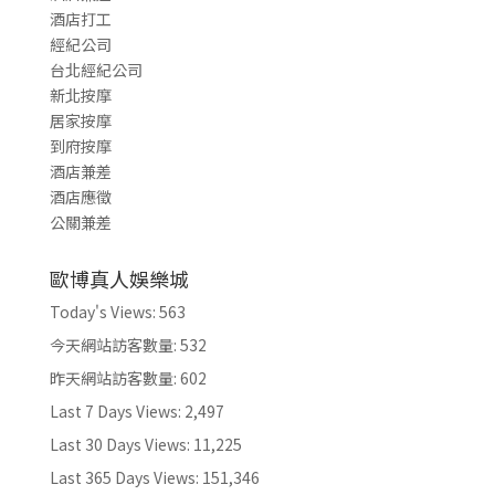
酒店打工
經紀公司
台北經紀公司
新北按摩
居家按摩
到府按摩
酒店兼差
酒店應徵
公關兼差
歐博真人娛樂城
Today's Views:
563
今天網站訪客數量:
532
昨天網站訪客數量:
602
Last 7 Days Views:
2,497
Last 30 Days Views:
11,225
Last 365 Days Views:
151,346