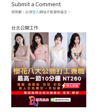
Submit a Comment
很抱歉，必須
登入
網站才能發佈留言。
台北公關工作