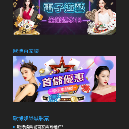
歐博百家樂
歐博娛樂城彩票
歐博娛樂城百家樂有老師?