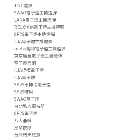
TNT煙彈
SWAG電子煙主機煙彈
LANA電子煙主機煙彈
RELX悅刻電子煙主機煙彈
SP2S電子煙主機煙彈
ILIA電子煙主機煙彈
meha媚嗨電子煙主機煙彈
東京魔盒電子煙主機煙彈
電子煙官網
ILIA哩啞電子煙
ILIA電子煙
SP2S思博瑞電子煙
SP2S糖果
SWAG電子煙
台北私人招待所
SP2S電子煙
八大兼職
推拿按摩
台灣暗黑旅遊