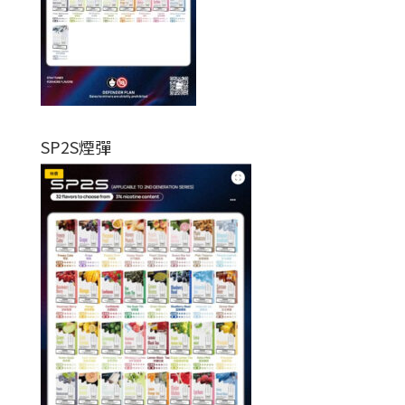
SP2S煙彈