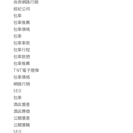
尚奇網路行銷
經紀公司
包車
包車推薦
包車價格
包車
包車車款
包車行程
包車旅遊
包車推薦
TNT電子煙彈
包車價格
網路行銷
SEO
包車
酒店兼差
酒店應徵
公關兼差
公關兼職
SEO