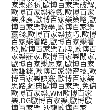
家樂必勝,歐博百家樂破解,
歐博百家樂遊戲,歐博百家
樂推薦,歐博百家樂策略,歐
博百家樂教學,歐博百家樂
贏錢,歐博百家樂技巧,歐博
百家樂看路,歐博百家樂看
燈,歐博百家樂看牌,歐博百
家樂莊家,歐博百家樂閒家,
歐博百家樂贏家,歐博百家
樂賺錢,歐博百家樂密技,歐
博百家樂訣竅,歐博百家樂
思路,經典歐博百家樂,免傭
歐博百家樂,WM歐博百家
樂,DG歐博百家樂,歐博歐
博百家樂,沙龍歐博百家