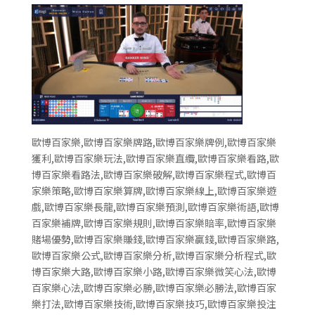
歐博百家樂,歐博百家樂牌路,歐博百家樂牌例,歐博百家樂
獲利,歐博百家樂玩法,歐博百家樂直纜,歐博百家樂看路,歐
博百家樂看路法,歐博百家樂破解,歐博百家樂程式,歐博百
家樂策略,歐博百家樂算牌,歐博百家樂線上,歐博百家樂遊
戲,歐博百家樂長龍,歐博百家樂預測,歐博百家樂術語,歐博
百家樂補牌,歐博百家樂規則,歐博百家樂賠率,歐博百家樂
賭場優勢,歐博百家樂賺錢,歐博百家樂贏錢,歐博百家樂路,
歐博百家樂公式,歐博百家樂分析,歐博百家樂分析程式,歐
博百家樂大路,歐博百家樂小路,歐博百家樂微笑心法,歐博
百家樂心法,歐博百家樂必勝,歐博百家樂必勝法,歐博百家
樂打法,歐博百家樂技術,歐博百家樂技巧,歐博百家樂投注