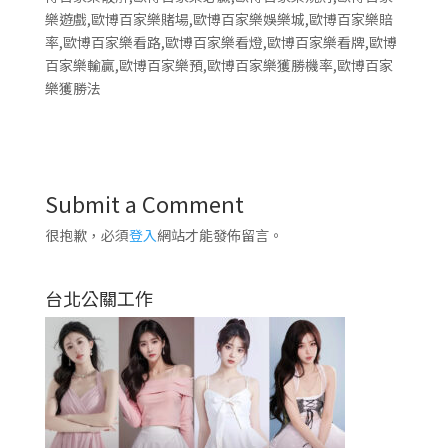
樂遊戲,歐博百家樂賭場,歐博百家樂娛樂城,歐博百家樂賠
率,歐博百家樂看路,歐博百家樂看燈,歐博百家樂看牌,歐博
百家樂輸贏,歐博百家樂預,歐博百家樂獲勝機率,歐博百家
樂獲勝法
Submit a Comment
很抱歉，必須
登入
網站才能發佈留言。
台北公關工作