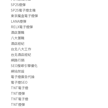
SP2S煙彈
SP2S電子煙主機
東京魔盒電子煙彈
LANA煙彈
RELX電子煙彈
酒店兼職
八大兼職
酒店經紀
台北八大工作
台北酒店經紀
網路行銷
SEO搜尋引擎優化
網站架設
電子煙廣告代操
電子煙SEO
TNT電子煙
TNT煙彈
TNT電子煙
TNT煙彈