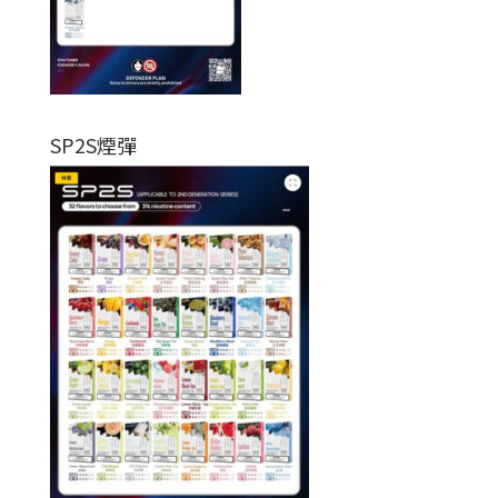
SP2S煙彈