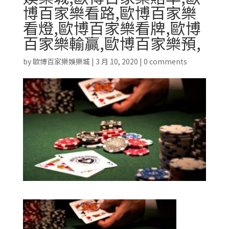
博百家樂看路,歐博百家樂
看燈,歐博百家樂看牌,歐博
百家樂輸贏,歐博百家樂預,
by
歐博百家樂娛樂城
|
3 月 10, 2020
|
0 comments