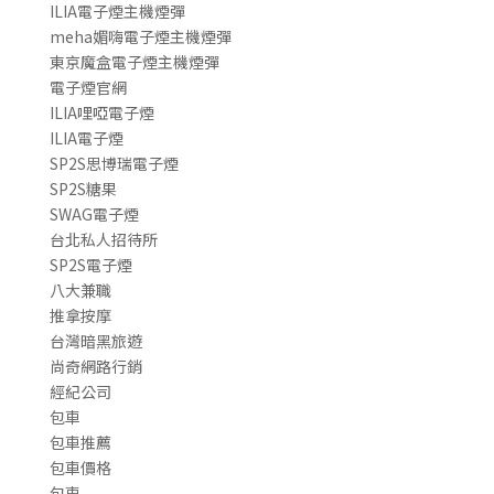
ILIA電子煙主機煙彈
meha媚嗨電子煙主機煙彈
東京魔盒電子煙主機煙彈
電子煙官網
ILIA哩啞電子煙
ILIA電子煙
SP2S思博瑞電子煙
SP2S糖果
SWAG電子煙
台北私人招待所
SP2S電子煙
八大兼職
推拿按摩
台灣暗黑旅遊
尚奇網路行銷
經紀公司
包車
包車推薦
包車價格
包車