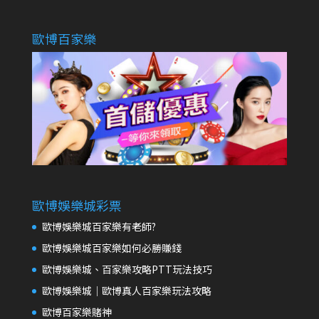
歐博百家樂
歐博娛樂城彩票
歐博娛樂城百家樂有老師?
歐博娛樂城百家樂如何必勝賺錢
歐博娛樂城、百家樂攻略PTT玩法技巧
歐博娛樂城│歐博真人百家樂玩法攻略
歐博百家樂賭神