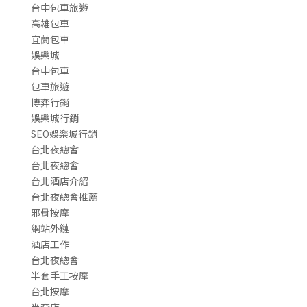
台中包車旅遊
高雄包車
宜蘭包車
娛樂城
台中包車
包車旅遊
博弈行銷
娛樂城行銷
SEO娛樂城行銷
台北夜總會
台北夜總會
台北酒店介紹
台北夜總會推薦
邪骨按摩
網站外鏈
酒店工作
台北夜總會
半套手工按摩
台北按摩
半套店