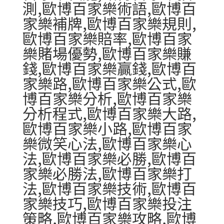
測,歐博百家樂術語,歐博百
家樂補牌,歐博百家樂規則,
歐博百家樂賠率,歐博百家
樂賭場優勢,歐博百家樂賺
錢,歐博百家樂贏錢,歐博百
家樂路,歐博百家樂公式,歐
博百家樂分析,歐博百家樂
分析程式,歐博百家樂大路,
歐博百家樂小路,歐博百家
樂微笑心法,歐博百家樂心
法,歐博百家樂必勝,歐博百
家樂必勝法,歐博百家樂打
法,歐博百家樂技術,歐博百
家樂技巧,歐博百家樂投注
策略,歐博百家樂攻略,歐博