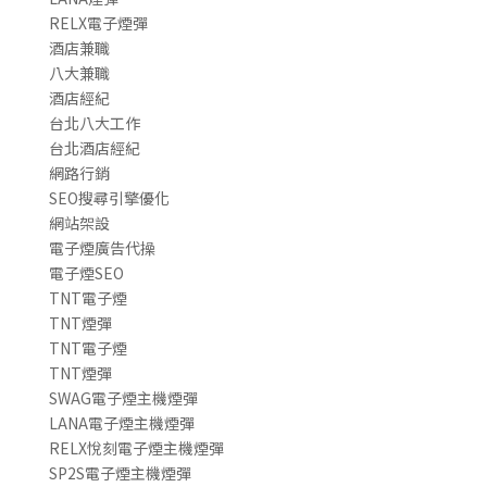
RELX電子煙彈
酒店兼職
八大兼職
酒店經紀
台北八大工作
台北酒店經紀
網路行銷
SEO搜尋引擎優化
網站架設
電子煙廣告代操
電子煙SEO
TNT電子煙
TNT煙彈
TNT電子煙
TNT煙彈
SWAG電子煙主機煙彈
LANA電子煙主機煙彈
RELX悅刻電子煙主機煙彈
SP2S電子煙主機煙彈