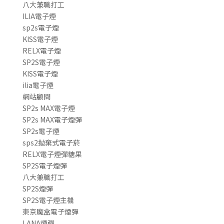
八大兼職打工
ILIA電子煙
sp2s電子煙
KISS電子煙
RELX電子煙
SP2S電子煙
KISS電子煙
ilia電子煙
網站顧問
SP2s MAX電子煙
SP2s MAX電子煙彈
SP2s電子煙
sps2拋棄式電子菸
RELX電子煙彈糖果
SP2S電子煙彈
八大兼職打工
SP2S煙彈
SP2S電子煙主機
東京魔盒電子煙彈
LANA煙彈