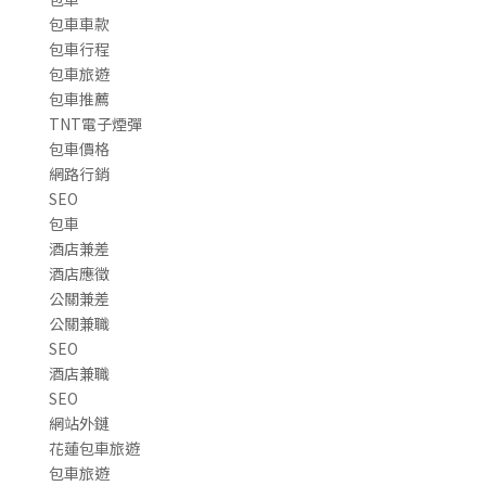
包車車款
包車行程
包車旅遊
包車推薦
TNT電子煙彈
包車價格
網路行銷
SEO
包車
酒店兼差
酒店應徵
公關兼差
公關兼職
SEO
酒店兼職
SEO
網站外鏈
花蓮包車旅遊
包車旅遊