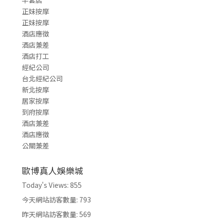
半套店
正妹按摩
正妹按摩
酒店應徵
酒店兼差
酒店打工
經紀公司
台北經紀公司
新北按摩
居家按摩
到府按摩
酒店兼差
酒店應徵
公關兼差
歐博真人娛樂城
Today's Views:
855
今天網站訪客數量:
793
昨天網站訪客數量:
569