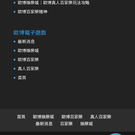
歐博娛樂城│歐博真人百家樂玩法攻略
歐博百家樂賭神
歐博電子遊戲
最新消息
歐博娛樂城
歐博百家樂
真人百家樂
首頁
首頁
歐博娛樂城
歐博百家樂
真人百家樂
最新消息
百家樂
娛樂城