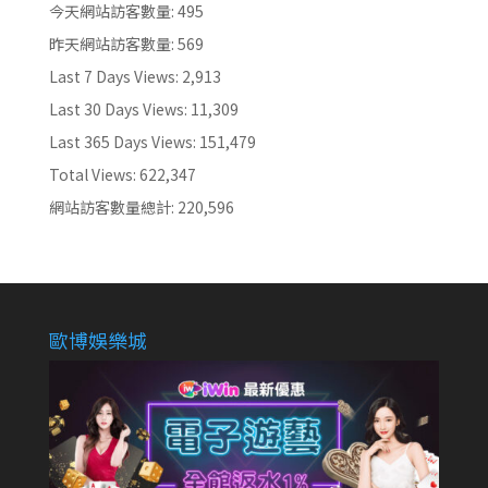
今天網站訪客數量:
495
昨天網站訪客數量:
569
Last 7 Days Views:
2,913
Last 30 Days Views:
11,309
Last 365 Days Views:
151,479
Total Views:
622,347
網站訪客數量總計:
220,596
歐博娛樂城