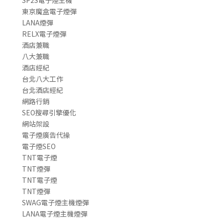
SP2S電子煙主機
東京魔盒電子煙彈
LANA煙彈
RELX電子煙彈
酒店兼職
八大兼職
酒店經紀
台北八大工作
台北酒店經紀
網路行銷
SEO搜尋引擎優化
網站架設
電子煙廣告代操
電子煙SEO
TNT電子煙
TNT煙彈
TNT電子煙
TNT煙彈
SWAG電子煙主機煙彈
LANA電子煙主機煙彈