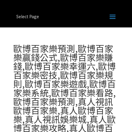
Select Page
歐博百家樂預測,歐博百家
樂贏錢公式,歐博百家樂賺
錢,歐博百家樂幸運六,歐博
百家樂密技,歐博百家樂規
則,歐博百家樂遊戲,歐博百
家樂系統,歐博百家樂看路,
歐博百家樂預測,真人視訊
歐博百家樂,真人歐博百家
樂,真人視訊娛樂城,真人歐
博百家樂攻略,真人歐博百