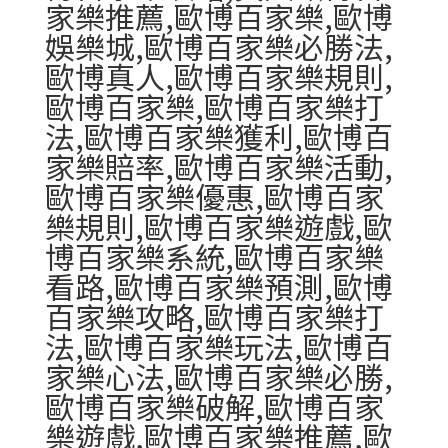
家樂推薦,歐博百家樂,歐博
娛樂城,歐博百家樂必勝法,
歐博真人,歐博百家樂規則,
歐博百家樂,歐博百家樂打
法,歐博百家樂獲利,歐博百
家樂賠率,歐博百家樂活動,
歐博百家樂優惠,歐博百家
樂規則,歐博百家樂遊戲,歐
博百家樂系統,歐博百家樂
看路,歐博百家樂預測,歐博
百家樂攻略,歐博百家樂打
法,歐博百家樂玩法,歐博百
家樂心法,歐博百家樂必勝,
歐博百家樂破解,歐博百家
樂遊戲,歐博百家樂推薦,歐