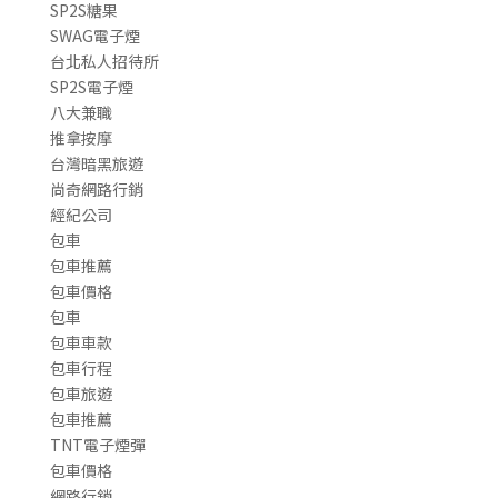
SP2S糖果
SWAG電子煙
台北私人招待所
SP2S電子煙
八大兼職
推拿按摩
台灣暗黑旅遊
尚奇網路行銷
經紀公司
包車
包車推薦
包車價格
包車
包車車款
包車行程
包車旅遊
包車推薦
TNT電子煙彈
包車價格
網路行銷