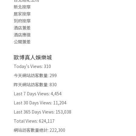
新北按摩
居家按摩
到府按摩
酒店兼差
酒店應徵
公關兼差
歐博真人娛樂城
Today's Views:
310
今天網站訪客數量:
299
昨天網站訪客數量:
830
Last 7 Days Views:
4,454
Last 30 Days Views:
11,204
Last 365 Days Views:
153,038
Total Views:
624,117
網站訪客數量總計:
222,300