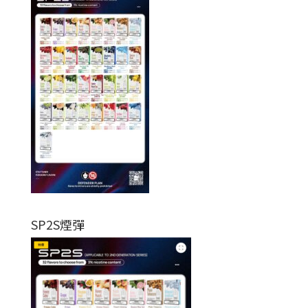
SP2S煙彈