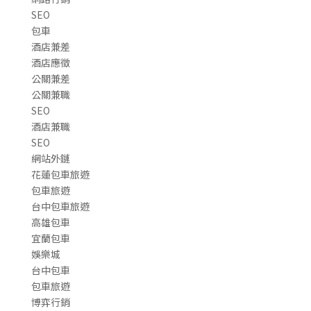
SEO
包車
酒店兼差
酒店應徵
公關兼差
公關兼職
SEO
酒店兼職
SEO
網站外鏈
花蓮包車旅遊
包車旅遊
台中包車旅遊
高雄包車
宜蘭包車
娛樂城
台中包車
包車旅遊
博弈行銷