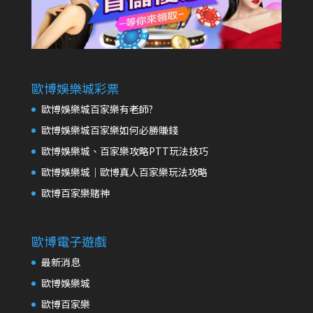
歐博娛樂城彩票
歐博娛樂城百家樂有老師?
歐博娛樂城百家樂如何必勝賺錢
歐博娛樂城、百家樂攻略PTT玩法技巧
歐博娛樂城│歐博真人百家樂玩法攻略
歐博百家樂賭神
歐博電子遊戲
最新消息
歐博娛樂城
歐博百家樂