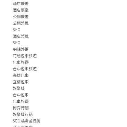
酒店兼差
酒店應徵
公關兼差
公關兼職
SEO
酒店兼職
SEO
網站外鏈
花蓮包車旅遊
包車旅遊
台中包車旅遊
高雄包車
宜蘭包車
娛樂城
台中包車
包車旅遊
博弈行銷
娛樂城行銷
SEO娛樂城行銷