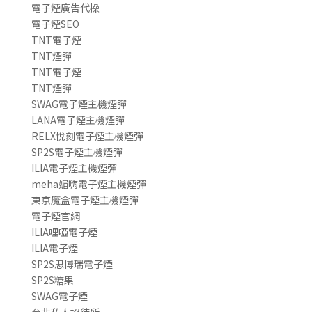
電子煙廣告代操
電子煙SEO
TNT電子煙
TNT煙彈
TNT電子煙
TNT煙彈
SWAG電子煙主機煙彈
LANA電子煙主機煙彈
RELX悅刻電子煙主機煙彈
SP2S電子煙主機煙彈
ILIA電子煙主機煙彈
meha媚嗨電子煙主機煙彈
東京魔盒電子煙主機煙彈
電子煙官網
ILIA哩啞電子煙
ILIA電子煙
SP2S思博瑞電子煙
SP2S糖果
SWAG電子煙
台北私人招待所