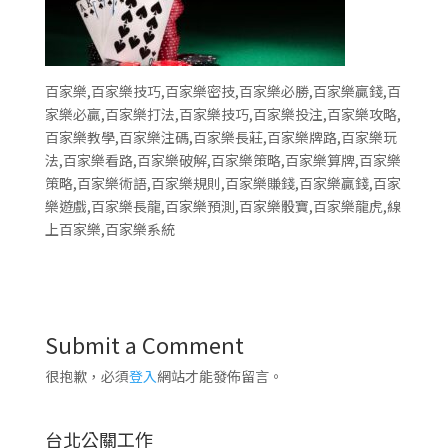
百家樂,百家樂技巧,百家樂密技,百家樂必勝,百家樂贏錢,百
家樂必贏,百家樂打法,百家樂技巧,百家樂投注,百家樂攻略,
百家樂教學,百家樂注碼,百家樂長莊,百家樂牌路,百家樂玩
法,百家樂看路,百家樂破解,百家樂策略,百家樂算牌,百家樂
策略,百家樂術語,百家樂規則,百家樂賺錢,百家樂贏錢,百家
樂遊戲,百家樂長龍,百家樂預測,百家樂骰寶,百家樂龍虎,線
上百家樂,百家樂系統
Submit a Comment
很抱歉，必須
登入
網站才能發佈留言。
台北公關工作