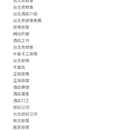
台北夜總會
台北夜總會
台北酒店介紹
台北夜總會推薦
邪骨按摩
網站外鏈
酒店工作
台北夜總會
半套手工按摩
台北按摩
半套店
正妹按摩
正妹按摩
酒店應徵
酒店兼差
酒店打工
經紀公司
台北經紀公司
新北按摩
居家按摩