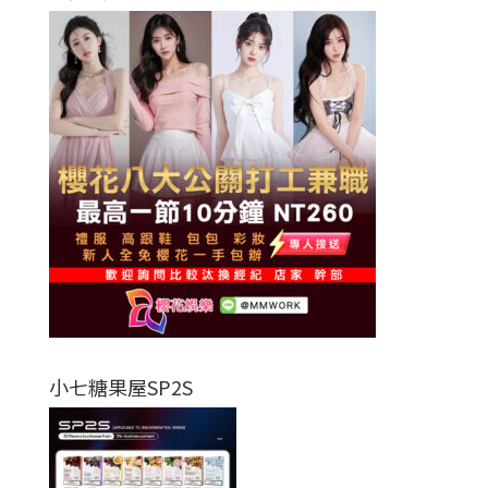
小七糖果屋SP2S