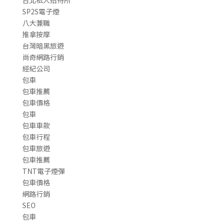
SP2S電子煙
八大兼職
推拿按摩
台灣暗黑旅遊
尚奇網路行銷
經紀公司
包車
包車推薦
包車價格
包車
包車車款
包車行程
包車旅遊
包車推薦
TNT電子煙彈
包車價格
網路行銷
SEO
包車